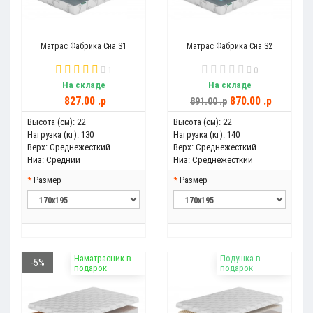
Матрас Фабрика Сна S1
Матрас Фабрика Сна S2
1
0
На складе
На складе
827.00 .p
870.00 .p
891.00 .p
Высота (см):
22
Высота (см):
22
Нагрузка (кг):
130
Нагрузка (кг):
140
Верх:
Среднежесткий
Верх:
Среднежесткий
Низ:
Средний
Низ:
Среднежесткий
Размер
Размер
Наматрасник в
Подушка в
-5%
подарок
подарок