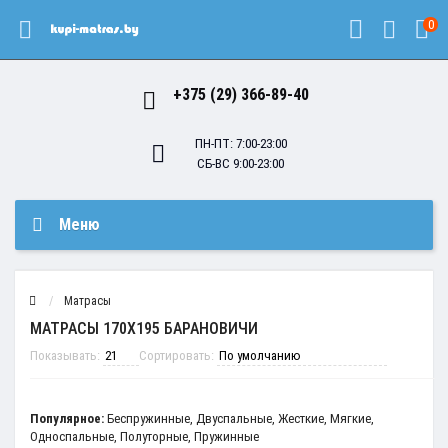
0
+375 (29) 366-89-40
ПН-ПТ: 7:00-23:00
СБ-ВС 9:00-23:00
Меню
Матрасы
МАТРАСЫ 170Х195 БАРАНОВИЧИ
Показывать:
Сортировать:
Популярное:
Беспружинные
,
Двуспальные
,
Жесткие
,
Мягкие
,
Односпальные
,
Полуторные
,
Пружинные