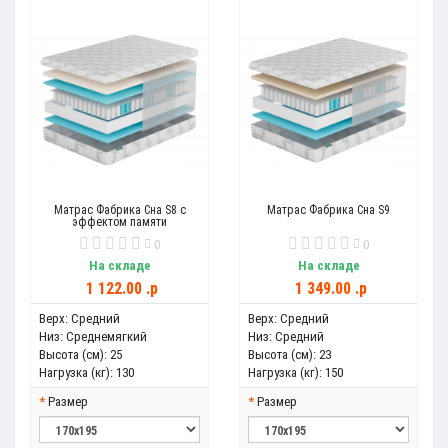
Матрас Фабрика Сна S8 с
Матрас Фабрика Сна S9
эффектом памяти
0
0
На складе
На складе
1 122.00 .p
1 349.00 .p
Верх:
Средний
Верх:
Средний
Низ:
Среднемягкий
Низ:
Средний
Высота (см):
25
Высота (см):
23
Нагрузка (кг):
130
Нагрузка (кг):
150
Размер
Размер