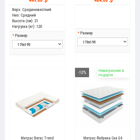
449.00 .p
484.00 .p
Верх:
Среденежесткий
Низ:
Средний
Высота (см):
21
Нагрузка (кг):
120
Размер
Размер
Наматрасник в
-10%
подарок
Матрас Вегас Trend
Матрас Фабрика Сна G4