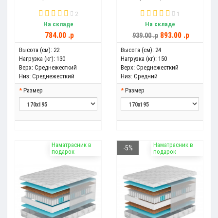
2
1
На складе
На складе
784.00 .p
893.00 .p
939.00 .p
Высота (см):
22
Высота (см):
24
Нагрузка (кг):
130
Нагрузка (кг):
150
Верх:
Среднежесткий
Верх:
Среднежесткий
Низ:
Среднежесткий
Низ:
Средний
Размер
Размер
Наматрасник в
Наматрасник в
-5%
подарок
подарок