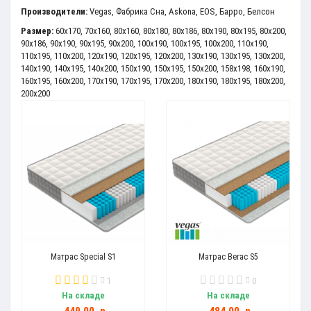
Производители:
Vegas
,
Фабрика Сна
,
Askona
,
EOS
,
Барро
,
Белсон
Размер:
60x170
,
70x160
,
80x160
,
80x180
,
80x186
,
80x190
,
80x195
,
80x200
,
90x186
,
90x190
,
90x195
,
90x200
,
100x190
,
100x195
,
100x200
,
110x190
,
110x195
,
110x200
,
120x190
,
120x195
,
120x200
,
130x190
,
130x195
,
130x200
,
140x190
,
140x195
,
140x200
,
150x190
,
150x195
,
150x200
,
158x198
,
160x190
,
160x195
,
160x200
,
170x190
,
170x195
,
170x200
,
180x190
,
180x195
,
180x200
,
200x200
Матрас Special S1
Матрас Вегас S5
1
0
На складе
На складе