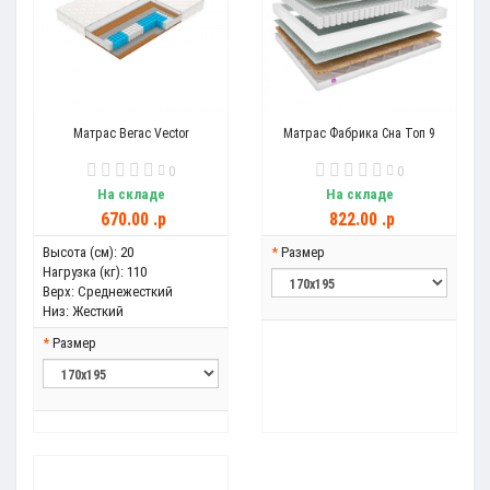
Матрас Вегас Vector
Матрас Фабрика Сна Топ 9
0
0
На складе
На складе
670.00 .p
822.00 .p
Высота (см):
20
Размер
Нагрузка (кг):
110
Верх:
Среднежесткий
Низ:
Жесткий
Размер