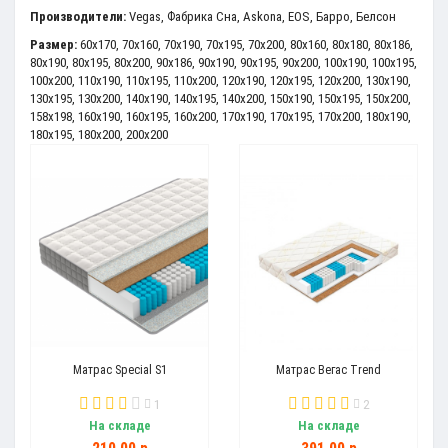
Производители:
Vegas
,
Фабрика Сна
,
Askona
,
EOS
,
Барро
,
Белсон
Размер:
60x170
,
70x160
,
70x190
,
70x195
,
70x200
,
80x160
,
80x180
,
80x186
,
80x190
,
80x195
,
80x200
,
90x186
,
90x190
,
90x195
,
90x200
,
100x190
,
100x195
,
100x200
,
110x190
,
110x195
,
110x200
,
120x190
,
120x195
,
120x200
,
130x190
,
130x195
,
130x200
,
140x190
,
140x195
,
140x200
,
150x190
,
150x195
,
150x200
,
158x198
,
160x190
,
160x195
,
160x200
,
170x190
,
170x195
,
170x200
,
180x190
,
180x195
,
180x200
,
200x200
Матрас Special S1
Матрас Вегас Trend
1
2
На складе
На складе