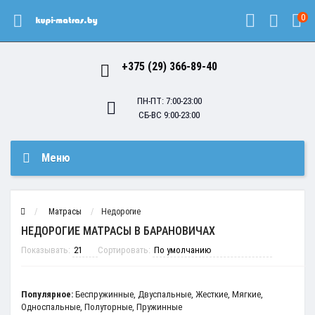
0
+375 (29) 366-89-40
ПН-ПТ: 7:00-23:00
СБ-ВС 9:00-23:00
Меню
Матрасы
Недорогие
НЕДОРОГИЕ МАТРАСЫ В БАРАНОВИЧАХ
Показывать:
Сортировать:
Популярное:
Беспружинные
,
Двуспальные
,
Жесткие
,
Мягкие
,
Односпальные
,
Полуторные
,
Пружинные