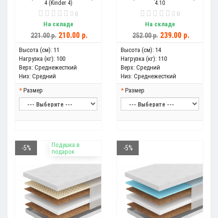
4 (Kinder 4)
4.10
0
0
На складе
На складе
210.00 р.
239.00 р.
221.00 р.
252.00 р.
Высота (см):
11
Высота (см):
14
Нагрузка (кг):
100
Нагрузка (кг):
110
Верх:
Среднежесткий
Верх:
Средний
Низ:
Средний
Низ:
Среднежесткий
Размер
Размер
Подушка в
-5%
-5%
подарок