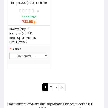
Матрас ЭОС (EOS) Тип 1а/30
0
На складе
733.08 р.
Высота (см):
19
Нагрузка (кг):
130
Верх:
Среднемягкий
Низ:
Жесткий
Размер
1
2
>
>|
Наш интернет-магазин kupi-matras.by о
существляет