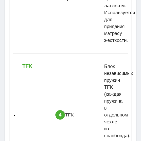
латексом.
Используется
для
придания
матрасу
жесткости.
TFK
Блок
независимых
пружин
TFK
(каждая
пружина
в
4
отдельном
чехле
из
спанбонда).