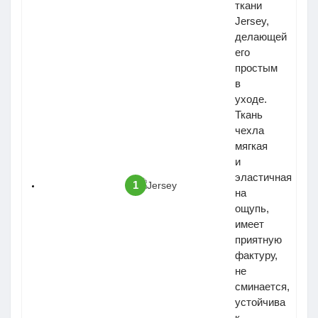
ткани
Jersey,
делающей
его
простым
в
уходе.
Ткань
чехла
мягкая
и
эластичная
1
на
ощупь,
имеет
приятную
фактуру,
не
сминается,
устойчива
к