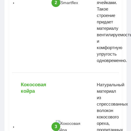
2
ячейками.
Такое
строение
придает
материалу
вентилируемост
и
комфортную
упругость
одновременно.
Кокосовая
Натуральный
койра
материал
из
спрессованных
волокон
кокосового
ореха,
3
пропитанных