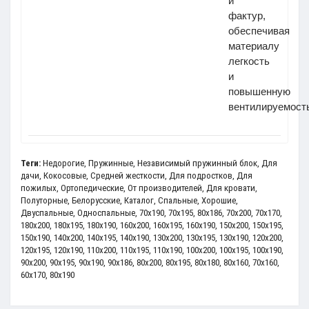
и
фактур,
обеспечивая
материалу
легкость
и
повышенную
вентилируемост
Теги:
Недорогие
,
Пружинные
,
Независимый пружинный блок
,
Для
дачи
,
Кокосовые
,
Средней жесткости
,
Для подростков
,
Для
пожилых
,
Ортопедические
,
От производителей
,
Для кровати
,
Полуторные
,
Белорусские
,
Каталог
,
Спальные
,
Хорошие
,
Двуспальные
,
Односпальные
,
70x190
,
70x195
,
80x186
,
70x200
,
70х170
,
180x200
,
180x195
,
180x190
,
160x200
,
160x195
,
160x190
,
150x200
,
150x195
,
150x190
,
140x200
,
140x195
,
140x190
,
130x200
,
130x195
,
130x190
,
120x200
,
120x195
,
120x190
,
110x200
,
110х195
,
110х190
,
100x200
,
100x195
,
100x190
,
90x200
,
90x195
,
90x190
,
90x186
,
80x200
,
80x195
,
80x180
,
80x160
,
70x160
,
60x170
,
80x190