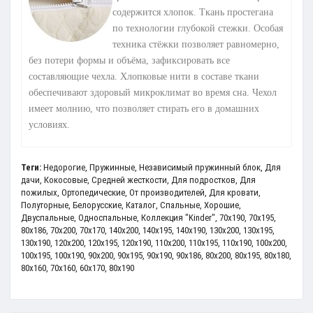
содержится хлопок. Ткань простегана
по технологии глубокой стежки. Особая
техника стёжки позволяет равномерно,
без потери формы и объёма, зафиксировать все
составляющие чехла. Хлопковые нити в составе ткани
обеспечивают здоровый микроклимат во время сна. Чехол
имеет молнию, что позволяет стирать его в домашних
условиях.
Теги:
Недорогие
,
Пружинные
,
Независимый пружинный блок
,
Для
дачи
,
Кокосовые
,
Средней жесткости
,
Для подростков
,
Для
пожилых
,
Ортопедические
,
От производителей
,
Для кровати
,
Полуторные
,
Белорусские
,
Каталог
,
Спальные
,
Хорошие
,
Двуспальные
,
Односпальные
,
Коллекция "Kinder"
,
70x190
,
70x195
,
80x186
,
70x200
,
70х170
,
140x200
,
140x195
,
140x190
,
130x200
,
130x195
,
130x190
,
120x200
,
120x195
,
120x190
,
110x200
,
110х195
,
110х190
,
100x200
,
100x195
,
100x190
,
90x200
,
90x195
,
90x190
,
90x186
,
80x200
,
80x195
,
80x180
,
80x160
,
70x160
,
60x170
,
80x190